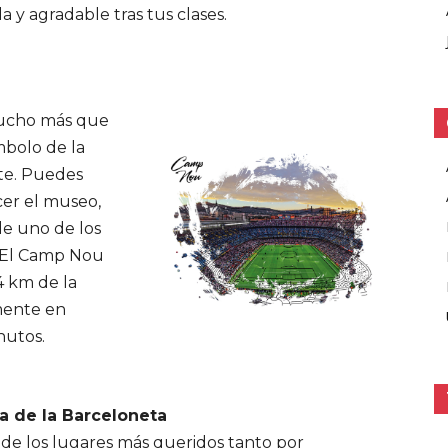
da y agradable tras tus clases.
ucho más que
mbolo de la
rte. Puedes
cer el museo,
de uno de los
 El Camp Nou
4 km de la
mente en
nutos.
a de la Barceloneta
de los lugares más queridos tanto por