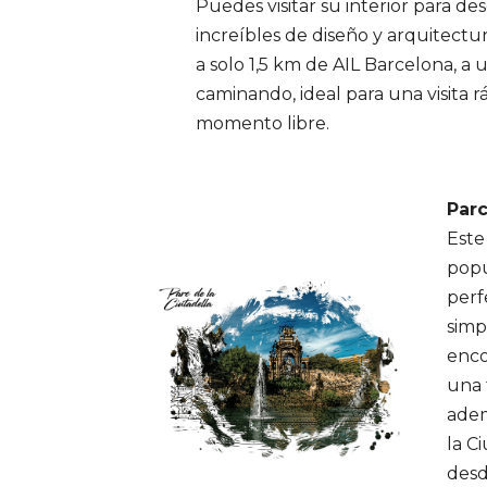
Puedes visitar su interior para de
increíbles de diseño y arquitectur
a solo 1,5 km de AIL Barcelona, a
caminando, ideal para una visita 
momento libre.
Parc
Este
popu
perf
simp
enco
una 
adem
la C
desd