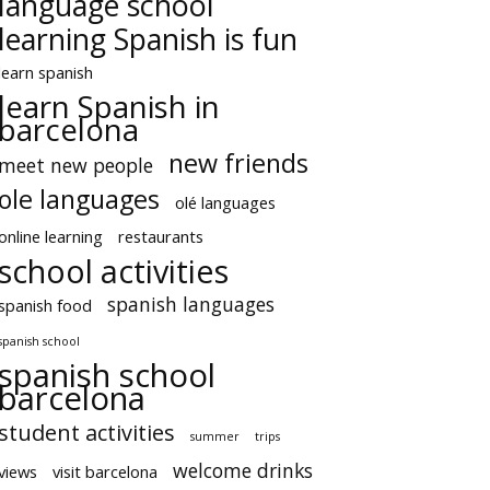
language school
learning Spanish is fun
learn spanish
learn Spanish in
barcelona
new friends
meet new people
ole languages
olé languages
online learning
restaurants
school activities
spanish languages
spanish food
spanish school
spanish school
barcelona
student activities
summer
trips
welcome drinks
views
visit barcelona