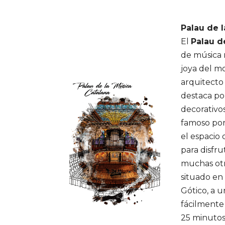
Palau de 
El
Palau d
de música 
joya del m
arquitecto
destaca por
decorativos
famoso por
el espacio
para disfru
muchas otra
situado en 
Gótico, a u
fácilmente
25 minutos 