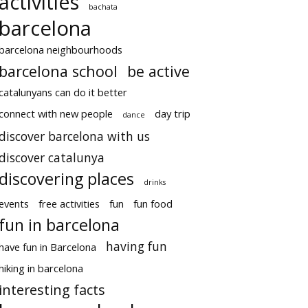
activities
bachata
barcelona
barcelona neighbourhoods
barcelona school
be active
catalunyans can do it better
connect with new people
day trip
dance
discover barcelona with us
discover catalunya
discovering places
drinks
events
free activities
fun
fun food
fun in barcelona
having fun
have fun in Barcelona
hiking in barcelona
interesting facts