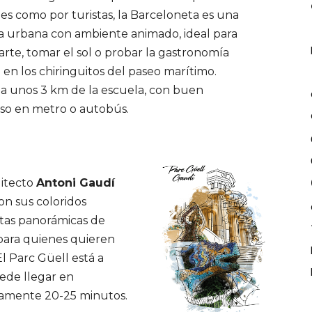
les como por turistas, la Barceloneta es una
a urbana con ambiente animado, ideal para
jarte, tomar el sol o probar la gastronomía
l en los chiringuitos del paseo marítimo.
 a unos 3 km de la escuela, con buen
so en metro o autobús.
uitecto
Antoni Gaudí
Con sus coloridos
stas panorámicas de
 para quienes quieren
l Parc Güell está a
uede llegar en
damente 20-25 minutos.