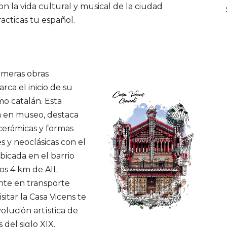
n la vida cultural y musical de la ciudad
acticas tu español.
imeras obras
ca el inicio de su
o catalán. Esta
da en museo, destaca
cerámicas y formas
s y neoclásicas con el
Ubicada en el barrio
nos 4 km de AIL
nte en transporte
itar la Casa Vicens te
volución artística de
 del siglo XIX.