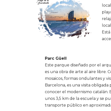
loca
play
rela
loca
Está
acce
Parc Güell
Este parque diseñado por el arq
es una obra de arte al aire libre. 
mosaicos, formas ondulantes y vi
Barcelona, es una visita obligada
conocer el modernismo catalán. E
unos 3,5 km de la escuela y se p
transporte público en aproxima